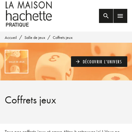
MENU
RECHERCHE
CONTENU
search
menu
PIED DE PAGE
/
/
Accueil
Salle de jeux
Coffrets jeux
DÉCOUVRIR L'UNIVERS
arrow_forward
Coffrets jeux
Tous nos coffrets jeux et casse-têtes à retrouver ici ! Vous ne