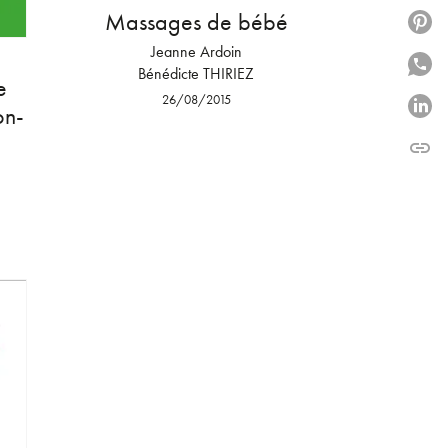
Massages de bébé
P
Jeanne Ardoin
P
Bénédicte THIRIEZ
e
26/08/2015
P
on-
link
C