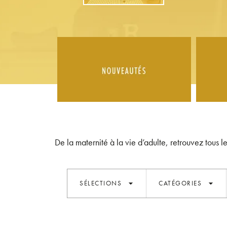
De la maternité à la vie d’adulte, retrouvez tous l
arrow_drop_down
arrow_drop_down
SÉLECTIONS
CATÉGORIES