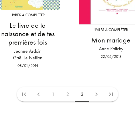
LIVRES À COMPLÉTER
Le livre de ta
LIVRES À COMPLÉTER
naissance et de tes
Mon mariage
premières fois
Anne Kalicky
Jeanne Ardoin
22/05/2013
Gaël Le Neillon
08/01/2014
first_page
chevron_left
chevron_right
last_page
1
2
3