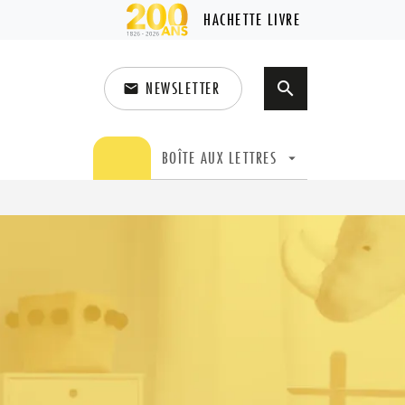
HACHETTE LIVRE
NEWSLETTER
search
email
search
BOÎTE AUX LETTRES
arrow_drop_down