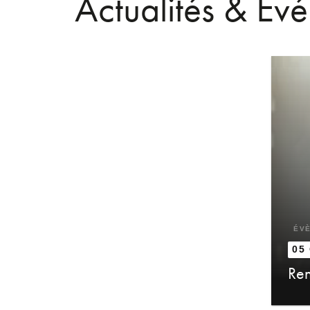
Actualités & Év
ÉV
05
Ren