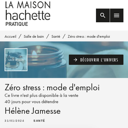
MENU
RECHERCHE
CONTENU
search
menu
PIED DE PAGE
/
/
/
Accueil
Salle de bain
Santé
Zéro stress : mode d'emploi
DÉCOUVRIR L'UNIVERS
arrow_forward
Zéro stress : mode d'emploi
Ce livre n'est plus disponible à la vente
40 jours pour vous détendre
Hélène Jamesse
31/01/2024
SANTÉ