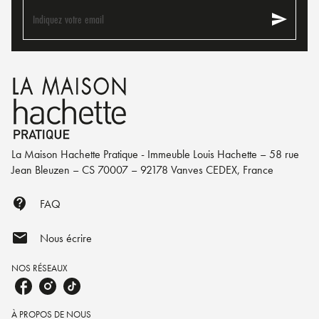
send
Indiquez votre email
La Maison Hachette Pratique - Immeuble Louis Hachette – 58 rue
Jean Bleuzen – CS 70007 – 92178 Vanves CEDEX, France
contact_support
FAQ
mail
Nous écrire
NOS RÉSEAUX
À PROPOS DE NOUS