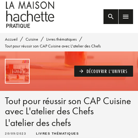
MENU
RECHERCHE
CONTENU
search
menu
PIED DE PAGE
/
/
/
Accueil
Cuisine
Livres thématiques
Tout pour réussir son CAP Cuisine avec L'atelier des Chefs
DÉCOUVRIR L'UNIVERS
arrow_forward
Tout pour réussir son CAP Cuisine
avec L'atelier des Chefs
L'atelier des chefs
20/09/2023
LIVRES THÉMATIQUES