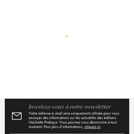
Inscrivez-vous à notre newsletter
Votre adresse e-mail sera uniquement utilisée pour vous
envoyer des informations sur les actualités des éditions
Hachette Pratique. Vous pouvez vous désinscrire à tout
moment. Pour plus d’informations,
cliquez ici
.