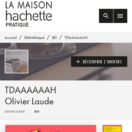
MENU
RECHERCHE
CONTENU
search
menu
PIED DE PAGE
/
/
/
Accueil
Bibliothèque
BD
TDAAAAAAH
DÉCOUVRIR L'UNIVERS
arrow_forward
TDAAAAAAH
Olivier Laude
20/05/2026
BD