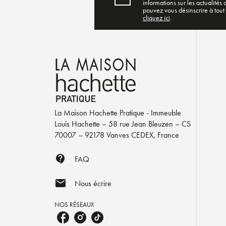
informations sur les actualités
pouvez vous désinscrire à tout
cliquez ici
.
La Maison Hachette Pratique - Immeuble
Louis Hachette – 58 rue Jean Bleuzen – CS
70007 – 92178 Vanves CEDEX, France
contact_support
FAQ
mail
Nous écrire
NOS RÉSEAUX