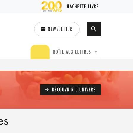
HACHETTE LIVRE
NEWSLETTER
search
email
search
BOÎTE AUX LETTRES
arrow_drop_down
DÉCOUVRIR L'UNIVERS
arrow_forward
es