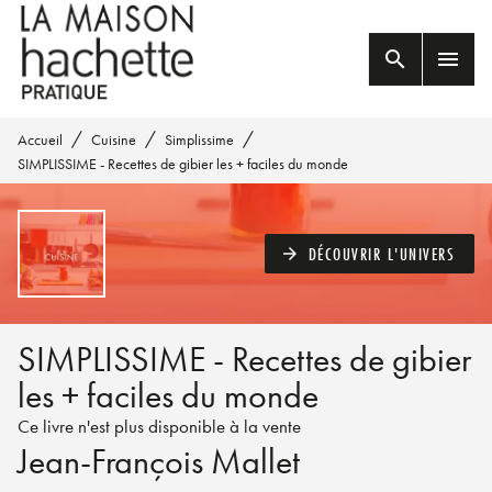
MENU
RECHERCHE
CONTENU
search
menu
PIED DE PAGE
/
/
/
Accueil
Cuisine
Simplissime
SIMPLISSIME - Recettes de gibier les + faciles du monde
DÉCOUVRIR L'UNIVERS
arrow_forward
SIMPLISSIME - Recettes de gibier
les + faciles du monde
Ce livre n'est plus disponible à la vente
Jean-François Mallet