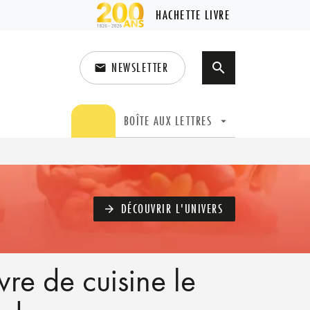
HACHETTE LIVRE
NEWSLETTER
search
email
search
BOÎTE AUX LETTRES
arrow_drop_down
DÉCOUVRIR L'UNIVERS
arrow_forward
ivre de cuisine le