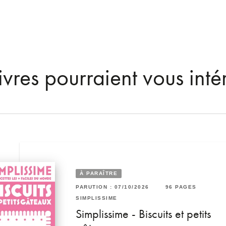
ivres pourraient vous inté
À PARAÎTRE
6 PAGES
PARUTION : 07/10/2026
96 PAGES
RUTION : 06/05/2026
96 PAGES
SIMPLISSIME
MPLISSIME
s et
Simplissime - Biscuits et petits
mplissime - Apéros