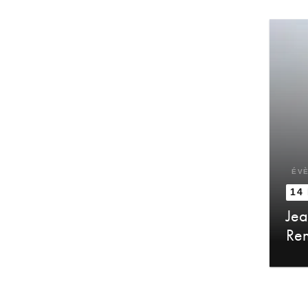
ÉV
14
Jea
Ren