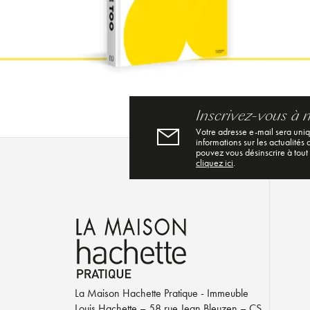
Inscrivez-vous à 
Votre adresse e-mail sera uni
informations sur les actualités
pouvez vous désinscrire à tout
cliquez ici
.
La Maison Hachette Pratique - Immeuble
Louis Hachette – 58 rue Jean Bleuzen – CS