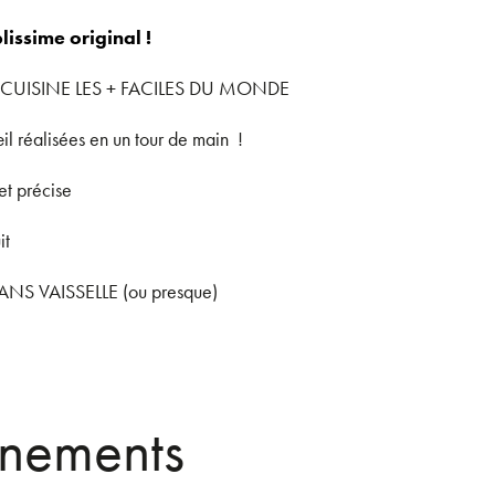
lissime original !
 CUISINE LES + FACILES DU MONDE
il réalisées en un tour de main !
et précise
it
NS VAISSELLE (ou presque)
énements