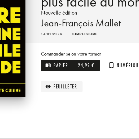
plus facile du mo
Nouvelle édition
Jean-François Mallet
14/01/2026
SIMPLISSIME
Commander selon votre format
PAPIER
24,95 €
NUMÉRIQU
menu_book
tablet_android
FEUILLETER
visibility