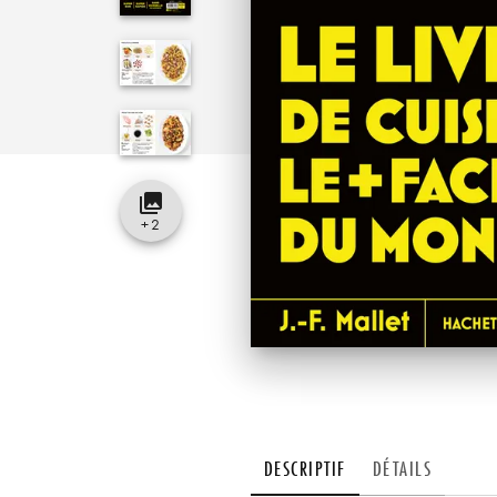
collections
+
2
DESCRIPTIF
DÉTAILS