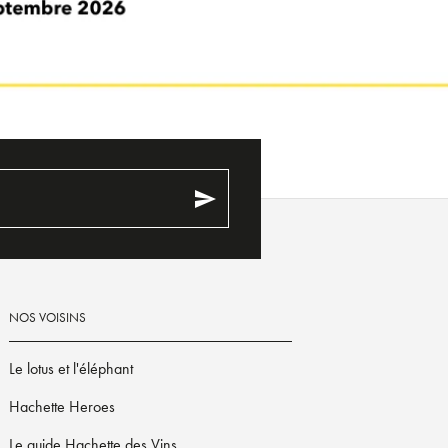
send
NOS VOISINS
Le lotus et l'éléphant
Hachette Heroes
Le guide Hachette des Vins