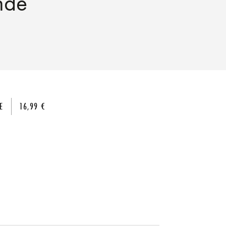
nde
E
16,99 €