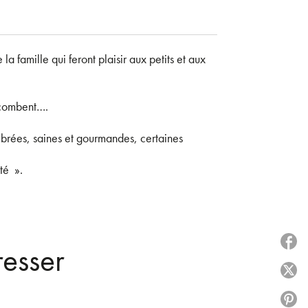
la famille qui feront plaisir aux petits et aux
uccombent….
librées, saines et gourmandes, certaines
té ».
P
resser
P
P