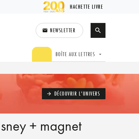
HACHETTE LIVRE
NEWSLETTER
search
email
search
BOÎTE AUX LETTRES
arrow_drop_down
DÉCOUVRIR L'UNIVERS
arrow_forward
isney + magnet