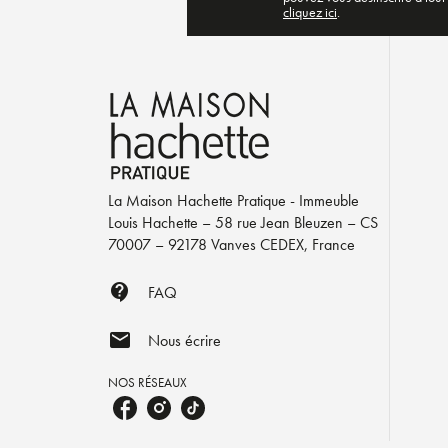
cliquez ici
.
La Maison Hachette Pratique - Immeuble
Louis Hachette – 58 rue Jean Bleuzen – CS
70007 – 92178 Vanves CEDEX, France
contact_support
FAQ
mail
Nous écrire
NOS RÉSEAUX