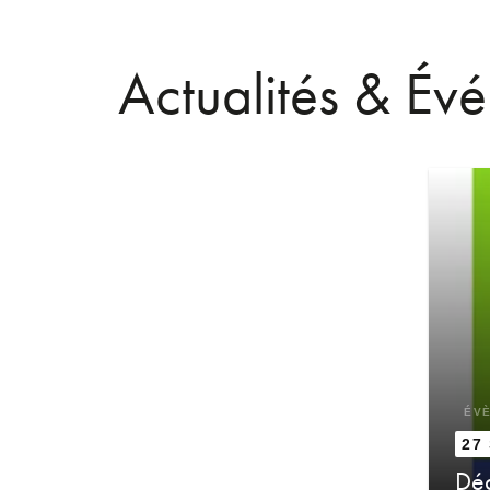
Actualités & Év
ÉV
27
Déd