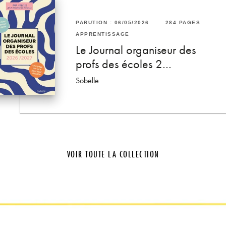
PARUTION : 06/05/2026
284 PAGES
RUTION : 08/01/2025
40 PAGES
240 PAGES
APPRENTISSAGE
PRENTISSAGE
Le Journal organiseur des
ir son bac
anglais avec Lilian
profs des écoles 2…
ian Malatrait
Sobelle
VOIR TOUTE LA COLLECTION