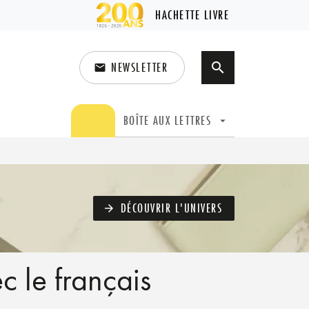
HACHETTE LIVRE
NEWSLETTER
search
email
search
BOÎTE AUX LETTRES
arrow_drop_down
DÉCOUVRIR L'UNIVERS
arrow_forward
c le français