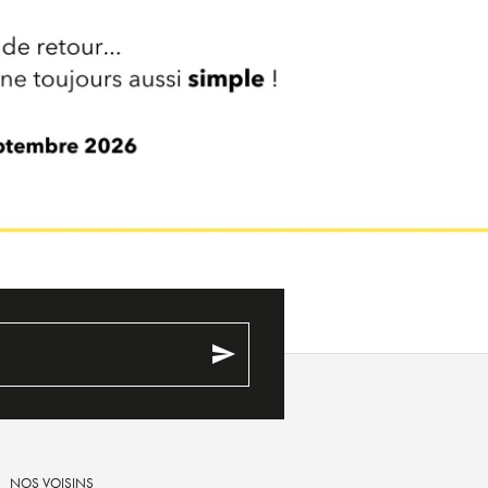
send
NOS VOISINS