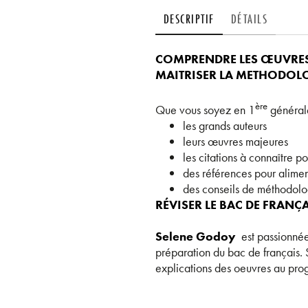
DESCRIPTIF
DÉTAILS
COMPRENDRE LES ŒUVRES
MAITRISER LA METHODOLOGI
ère
Que vous soyez en 1
générale
les grands auteurs
leurs œuvres majeures
les citations à connaître p
des références pour aliment
des conseils de méthodolog
RÉVISER LE BAC DE FRANÇA
Selene Godoy
est passionnée
préparation du bac de français. 
explications des oeuvres au p