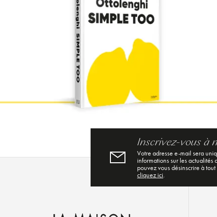
Inscrivez-vous à 
Votre adresse e-mail sera uni
informations sur les actualités
pouvez vous désinscrire à tout
cliquez ici
.