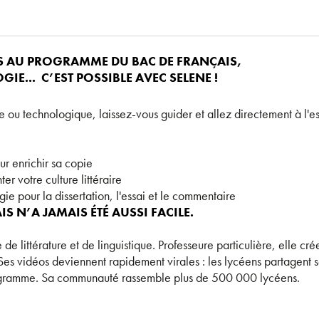
 AU PROGRAMME DU BAC DE FRANÇAIS,
E... C’EST POSSIBLE AVEC SELENE !
 ou technologique, laissez-vous guider et allez directement à l'ess
our enrichir sa copie
er votre culture littéraire
ie pour la dissertation, l'essai et le commentaire
IS N’A JAMAIS ÉTÉ AUSSI FACILE.
 de littérature et de linguistique. Professeure particulière, elle c
Ses vidéos deviennent rapidement virales : les lycéens partagent 
rogramme. Sa communauté rassemble plus de 500 000 lycéens.