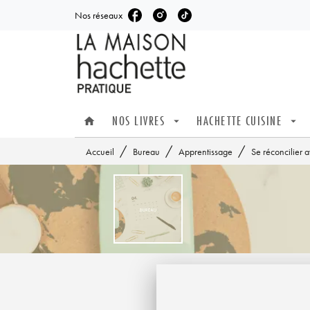
Nos réseaux
MENU
RECHERCHE
CONTENU
NOS LIVRES
HACHETTE CUISINE
home
arrow_drop_down
arrow_drop_down
/
/
/
Accueil
Bureau
Apprentissage
Se réconcilier 