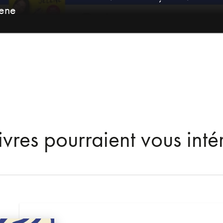
ene
ivres pourraient vous inté