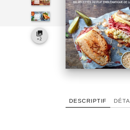
collections
+
2
DESCRIPTIF
DÉTA