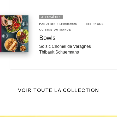
À PARAÎTRE
PARUTION : 19/08/2026
288 PAGES
12 PAGES
RUTION : 19/03/2025
CUISINE DU MONDE
ISINE DU MONDE
Bowls
on grand livre de cuisine
e cuisine
aponaise
Soizic Chomel de Varagnes
Thibault Schuermans
VOIR TOUTE LA COLLECTION