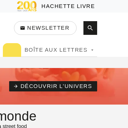
HACHETTE LIVRE
search
NEWSLETTER
email
search
BOÎTE AUX LETTRES
arrow_drop_down
DÉCOUVRIR L'UNIVERS
arrow_forward
 monde
 street food