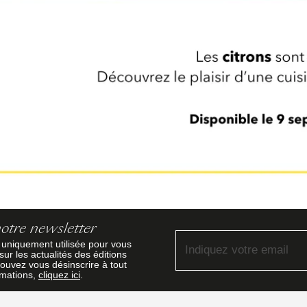
notre newsletter
 uniquement utilisée pour vous
Indiquez votre email
ur les actualités des éditions
ouvez vous désinscrire à tout
rmations,
cliquez ici
.