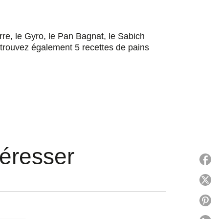
re, le Gyro, le Pan Bagnat, le Sabich
etrouvez également 5 recettes de pains
téresser
P
P
P