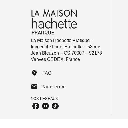
La Maison Hachette Pratique -
Immeuble Louis Hachette – 58 rue
Jean Bleuzen – CS 70007 – 92178
Vanves CEDEX, France
contact_support
FAQ
mail
Nous écrire
NOS RÉSEAUX
Charte des Données Personnelles
Paramétr