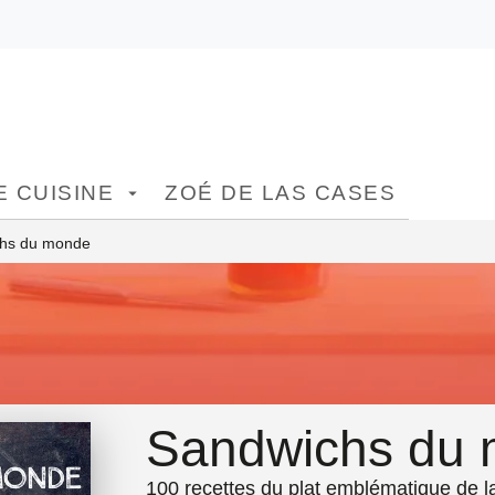
ONTENU
PIED DE PAGE
 CUISINE
ZOÉ DE LAS CASES
arrow_drop_down
hs du monde
Sandwichs du
100 recettes du plat emblématique de la