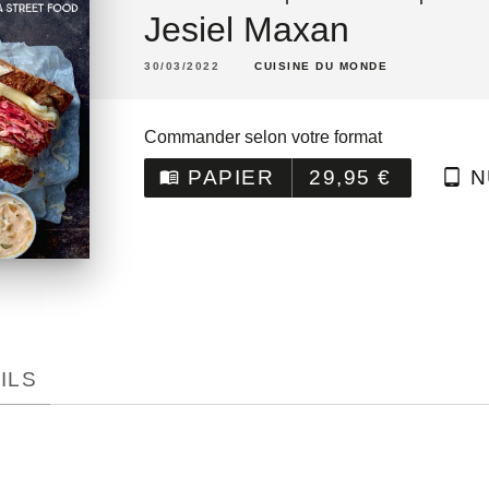
Jesiel Maxan
30/03/2022
CUISINE DU MONDE
Commander selon votre format
PAPIER
29,95 €
N
menu_book
tablet_android
ILS