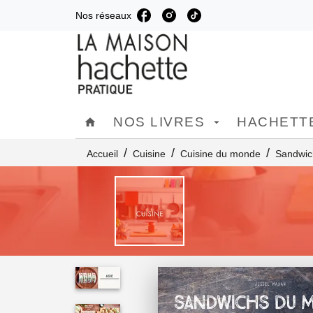
Nos réseaux
MENU
RECHERCHE
C
NOS LIVRES
HACHETTE
home
arrow_drop_down
/
/
/
Accueil
Cuisine
Cuisine du monde
Sandwic