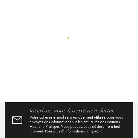
Inscrivez-vous à notre newsletter
Votre adresse e-mail sera uniquement utilisée pour vous
envoyer des informations sur les actualités des éditions
Hachette Pratique. Vous pouvez vous désinscrire à tout
moment. Pour plus d’informations,
cliquez ici
.