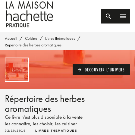
MENU
RECHERCHE
CONTENU
search
menu
PIED DE PAGE
/
/
/
Accueil
Cuisine
Livres thématiques
Répertoire des herbes aromatiques
DÉCOUVRIR L'UNIVERS
arrow_forward
Répertoire des herbes
aromatiques
Ce livre n'est plus disponible à la vente
les connaître, les choisir, les cuisiner
02/10/2019
LIVRES THÉMATIQUES