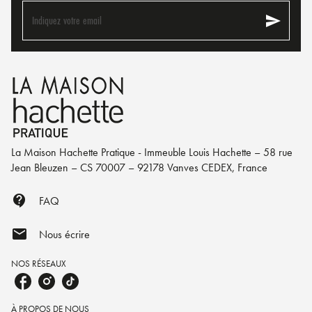
send
Indiquez votre email
La Maison Hachette Pratique - Immeuble Louis Hachette – 58 rue
Jean Bleuzen – CS 70007 – 92178 Vanves CEDEX, France
contact_support
FAQ
mail
Nous écrire
NOS RÉSEAUX
À PROPOS DE NOUS