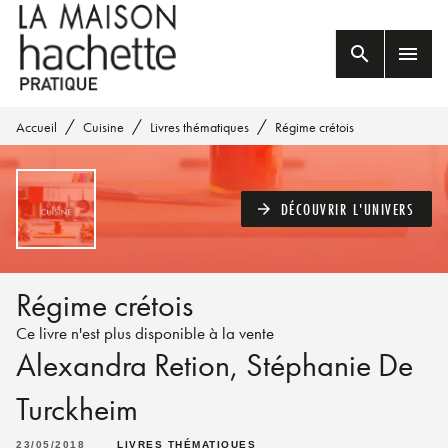
MENU
RECHERCHE
CONTENU
search
menu
PIED DE PAGE
/
/
/
Accueil
Cuisine
Livres thématiques
Régime crétois
DÉCOUVRIR L'UNIVERS
arrow_forward
Régime crétois
Ce livre n'est plus disponible à la vente
Alexandra Retion
,
Stéphanie De
Turckheim
23/05/2018
LIVRES THÉMATIQUES