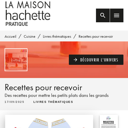
MENU
RECHERCHE
CONTENU
search
menu
PIED DE PAGE
/
/
/
Accueil
Cuisine
Livres thématiques
Recettes pour recevoir
DÉCOUVRIR L'UNIVERS
arrow_forward
Recettes pour recevoir
Des recettes pour mettre les petits plats dans les grands
17/09/2025
LIVRES THÉMATIQUES