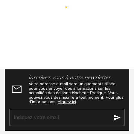
Inscrivez-vous à notre newsletter
Votre adresse e-mail sera uniquement utilisée
pour vous envoyer des informations sur les
actualités des éditions Hachette Pratique. Vous
pouvez vous désinscrire à tout moment. Pour plus
d’informations,
cliquez ici
.
send
Indiquez votre email