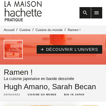
MENU
RECHERCHE
search
menu
CONTENU
PIED DE PAGE
/
/
/
Accueil
Cuisine
Cuisine du monde
Ramen !
DÉCOUVRIR L'UNIVERS
arrow_forward
Ramen !
La cuisine japonaise en bande dessinée
Hugh Amano
,
Sarah Becan
20/04/2022
CUISINE DU MONDE
BIG IN JAPAN