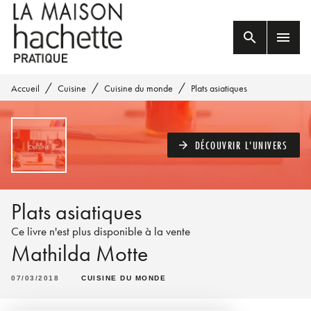
MENU
RECHERCHE
CONTENU
search
menu
PIED DE PAGE
/
/
/
Accueil
Cuisine
Cuisine du monde
Plats asiatiques
DÉCOUVRIR L'UNIVERS
arrow_forward
Plats asiatiques
Ce livre n'est plus disponible à la vente
Mathilda Motte
07/03/2018
CUISINE DU MONDE