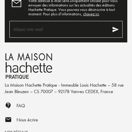
Votre adresse e-mail sera uniquement utilisée pour vous
envoyer des informations sur les actualités des éditions
Hachette Pratique. Vous pouvez vous désinscrire à tout
moment. Pour plus d’informations,
cliquez ici
.
send
Indiquez votre email
La Maison Hachette Pratique - Immeuble Louis Hachette – 58 rue
Jean Bleuzen – CS 70007 – 92178 Vanves CEDEX, France
contact_support
FAQ
mail
Nous écrire