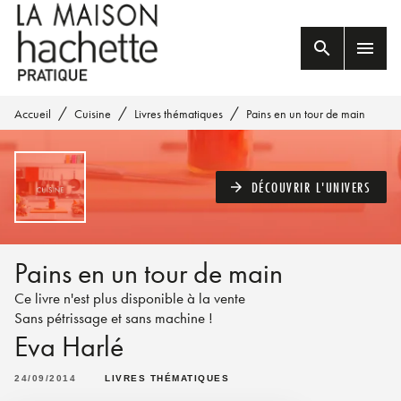
MENU
RECHERCHE
CONTENU
search
menu
PIED DE PAGE
/
/
/
Accueil
Cuisine
Livres thématiques
Pains en un tour de main
DÉCOUVRIR L'UNIVERS
arrow_forward
Pains en un tour de main
Ce livre n'est plus disponible à la vente
Sans pétrissage et sans machine !
Eva Harlé
24/09/2014
LIVRES THÉMATIQUES