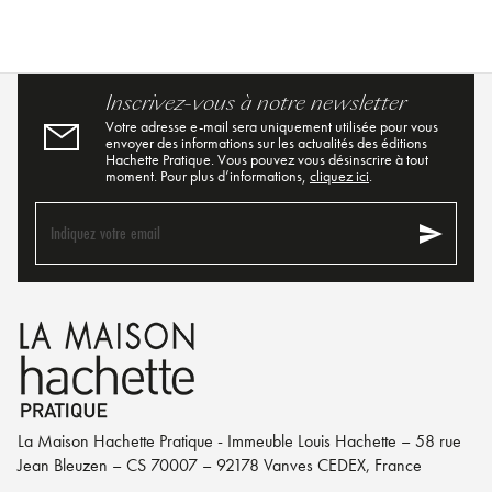
Inscrivez-vous à notre newsletter
Votre adresse e-mail sera uniquement utilisée pour vous
envoyer des informations sur les actualités des éditions
Hachette Pratique. Vous pouvez vous désinscrire à tout
moment. Pour plus d’informations,
cliquez ici
.
send
Indiquez votre email
La Maison Hachette Pratique - Immeuble Louis Hachette – 58 rue
Jean Bleuzen – CS 70007 – 92178 Vanves CEDEX, France