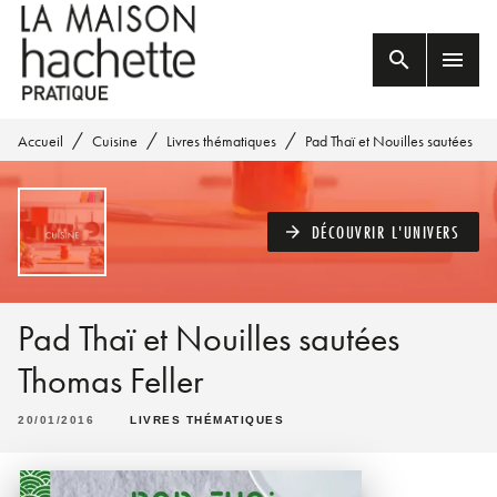
MENU
RECHERCHE
CONTENU
search
menu
PIED DE PAGE
/
/
/
Accueil
Cuisine
Livres thématiques
Pad Thaï et Nouilles sautées
DÉCOUVRIR L'UNIVERS
arrow_forward
Pad Thaï et Nouilles sautées
Thomas Feller
20/01/2016
LIVRES THÉMATIQUES