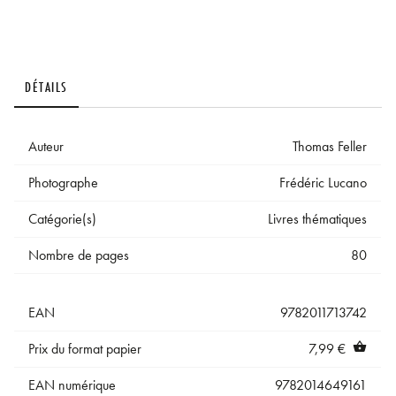
DÉTAILS
Auteur
Thomas Feller
Photographe
Frédéric Lucano
Catégorie(s)
Livres thématiques
Nombre de pages
80
EAN
9782011713742
Prix du format papier
7,99 €
shopping_basket
EAN numérique
9782014649161