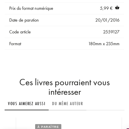
Prix du format numérique
5,99 €
shopping_basket
Date de parution
20/01/2016
Code article
2559127
Format
180mm x 235mm
Ces livres pourraient vous
intéresser
VOUS AIMEREZ AUSSI
DU MÊME AUTEUR
À PARAÎTRE