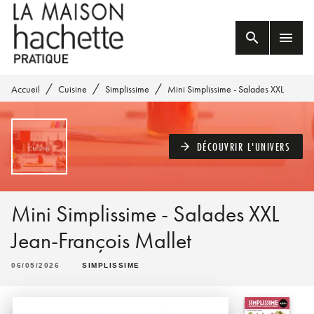
MENU
RECHERCHE
CONTENU
search
menu
PIED DE PAGE
/
/
/
Accueil
Cuisine
Simplissime
Mini Simplissime - Salades XXL
DÉCOUVRIR L'UNIVERS
arrow_forward
Mini Simplissime - Salades XXL
Jean-François Mallet
06/05/2026
SIMPLISSIME