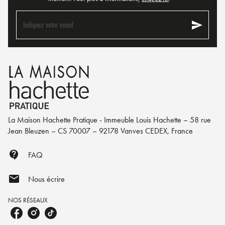
send
Indiquez votre email
La Maison Hachette Pratique - Immeuble Louis Hachette – 58 rue
Jean Bleuzen – CS 70007 – 92178 Vanves CEDEX, France
contact_support
FAQ
mail
Nous écrire
NOS RÉSEAUX