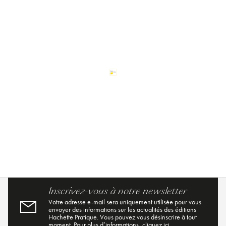
Inscrivez-vous à notre newsletter
Votre adresse e-mail sera uniquement utilisée pour vous
envoyer des informations sur les actualités des éditions
Hachette Pratique. Vous pouvez vous désinscrire à tout
moment. Pour plus d’informations,
cliquez ici
.