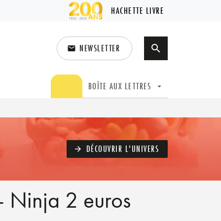
HACHETTE LIVRE
NEWSLETTER
search
email
search
BOÎTE AUX LETTRES
arrow_drop_down
DÉCOUVRIR L'UNIVERS
arrow_forward
- Ninja 2 euros