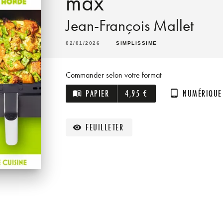
max
Jean-François Mallet
02/01/2026
SIMPLISSIME
Commander selon votre format
PAPIER
4,95 €
NUMÉRIQUE
menu_book
tablet_android
FEUILLETER
visibility