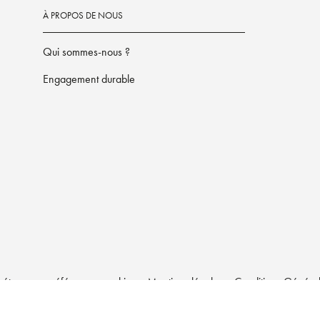
À PROPOS DE NOUS
Qui sommes-nous ?
Engagement durable
étrez vos préférences cookies
Mentions légales
Conditions Générale
LA MAISON HACHETTE PRATIQUE© 2026