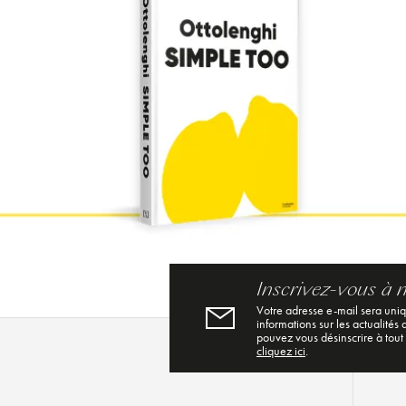
Inscrivez-vous à 
Votre adresse e-mail sera uni
informations sur les actualités
pouvez vous désinscrire à tout
cliquez ici
.