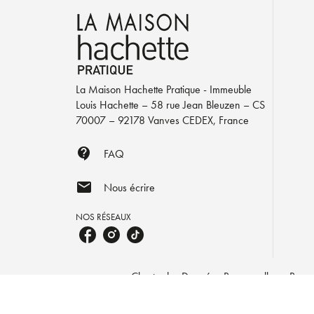
La Maison Hachette Pratique - Immeuble
Louis Hachette – 58 rue Jean Bleuzen – CS
70007 – 92178 Vanves CEDEX, France
contact_support
FAQ
mail
Nous écrire
NOS RÉSEAUX
Charte des Données Personnelles
Param