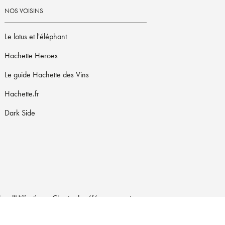
NOS VOISINS
Le lotus et l'éléphant
Hachette Heroes
Le guide Hachette des Vins
Hachette.fr
Dark Side
s d'Utilisation
Charte de référencement