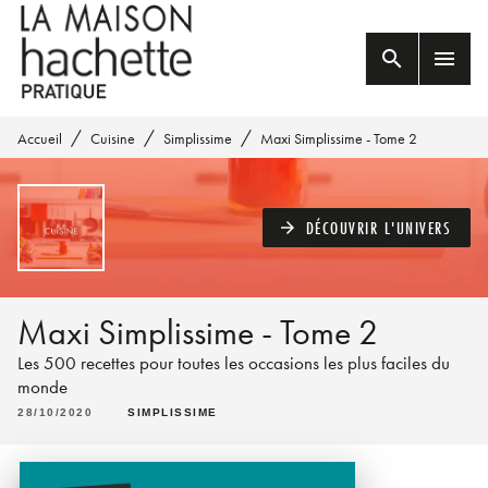
MENU
RECHERCHE
CONTENU
search
menu
PIED DE PAGE
/
/
/
Accueil
Cuisine
Simplissime
Maxi Simplissime - Tome 2
DÉCOUVRIR L'UNIVERS
arrow_forward
Maxi Simplissime - Tome 2
Les 500 recettes pour toutes les occasions les plus faciles du
monde
28/10/2020
SIMPLISSIME