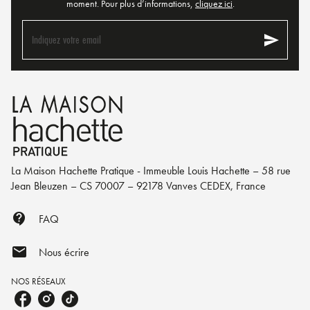
moment. Pour plus d’informations,
cliquez ici
.
send
Indiquez votre email
La Maison Hachette Pratique - Immeuble Louis Hachette – 58 rue
Jean Bleuzen – CS 70007 – 92178 Vanves CEDEX, France
contact_support
FAQ
mail
Nous écrire
NOS RÉSEAUX