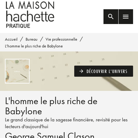
MENU
RECHERCHE
CONTENU
search
menu
PIED DE PAGE
/
/
/
Accueil
Bureau
Vie professionnelle
L'homme le plus riche de Babylone
DÉCOUVRIR L'UNIVERS
arrow_forward
L'homme le plus riche de
Babylone
Le grand classique de la sagesse financière, revisité pour les
lecteurs d'aujourd'hui
George Samuel Clason