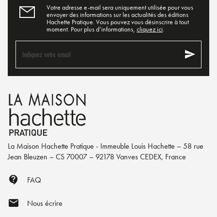
Votre adresse e-mail sera uniquement utilisée pour vous
envoyer des informations sur les actualités des éditions
Hachette Pratique. Vous pouvez vous désinscrire à tout
moment. Pour plus d’informations,
cliquez ici
.
send
Indiquez votre email
La Maison Hachette Pratique - Immeuble Louis Hachette – 58 rue
Jean Bleuzen – CS 70007 – 92178 Vanves CEDEX, France
contact_support
FAQ
mail
Nous écrire