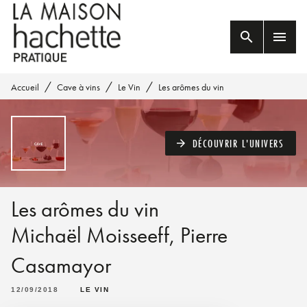
MENU
RECHERCHE
CONTENU
search
menu
PIED DE PAGE
/
/
/
Accueil
Cave à vins
Le Vin
Les arômes du vin
DÉCOUVRIR L'UNIVERS
arrow_forward
Les arômes du vin
Michaël Moisseeff
,
Pierre
Casamayor
12/09/2018
LE VIN