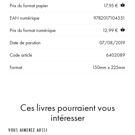
Prix du format papier
17,95 €
shopping_basket
EAN numérique
9782017104551
Prix du format numérique
12,99 €
shopping_basket
Date de parution
07/08/2019
Code article
6402089
Format
150mm x 225mm
Ces livres pourraient vous
intéresser
VOUS AIMEREZ AUSSI