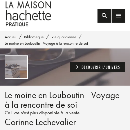
MENU
RECHERCHE
CONTENU
search
menu
PIED DE PAGE
/
/
/
Accueil
Bibliothèque
Vie quotidienne
Le moine en Louboutin - Voyage à la rencontre de soi
DÉCOUVRIR L'UNIVERS
arrow_forward
Le moine en Louboutin - Voyage
à la rencontre de soi
Ce livre n'est plus disponible à la vente
Corinne Lechevalier