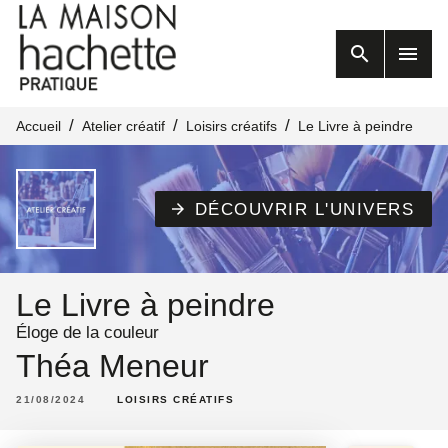
MENU
RECHERCHE
search
menu
CONTENU
PIED DE PAGE
/
/
/
Accueil
Atelier créatif
Loisirs créatifs
Le Livre à peindre
DÉCOUVRIR L'UNIVERS
arrow_forward
Le Livre à peindre
Éloge de la couleur
Théa Meneur
21/08/2024
LOISIRS CRÉATIFS