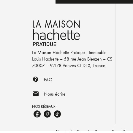
La Maison Hachette Pratique - Immeuble
Louis Hachette – 58 rue Jean Bleuzen – CS
70007 – 92178 Vanves CEDEX, France
contact_support
FAQ
mail
Nous écrire
NOS RÉSEAUX
Charte des Données Personnelles
Param