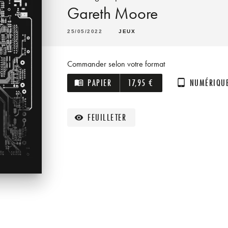
Gareth Moore
25/05/2022
JEUX
Commander selon votre format
PAPIER
17,95 €
NUMÉRIQU
menu_book
tablet_android
FEUILLETER
visibility