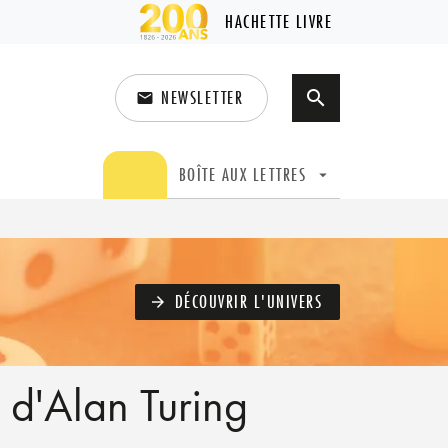
HACHETTE LIVRE
NEWSLETTER
search
email
search
BOÎTE AUX LETTRES
arrow_drop_down
DÉCOUVRIR L'UNIVERS
arrow_forward
s d'Alan Turing