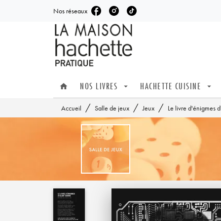
Nos réseaux
MENU
RECHERCHE
CONTENU
NOS LIVRES
HACHETTE CUISINE
home
arrow_drop_down
arrow_drop_down
/
/
/
Accueil
Salle de jeux
Jeux
Le livre d'énigmes d