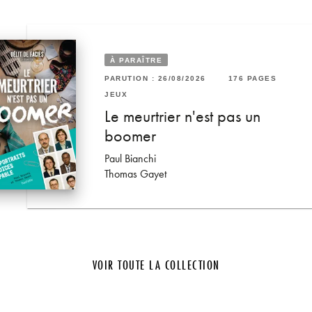
À PARAÎTRE
PARUTION : 26/08/2026
176 PAGES
RUTION : 28/08/2024
28 PAGES
96 PAGES
JEUX
UX
Le meurtrier n'est pas un
 maison
 Tarot des Maîtres chats
boomer
ella Andromeda
Paul Bianchi
Thomas Gayet
VOIR TOUTE LA COLLECTION