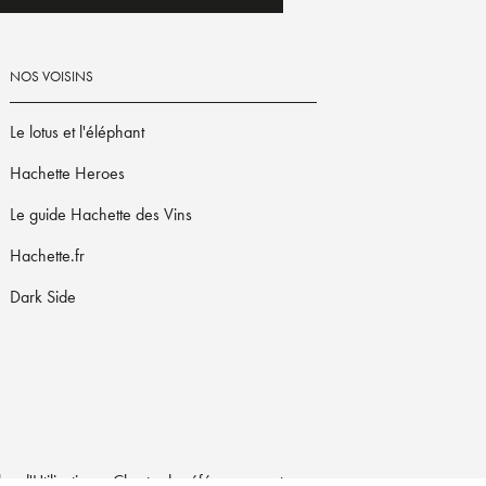
NOS VOISINS
Le lotus et l'éléphant
Hachette Heroes
Le guide Hachette des Vins
Hachette.fr
Dark Side
s d'Utilisation
Charte de référencement