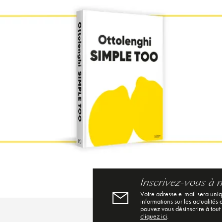
Inscrivez-vous à 
Votre adresse e-mail sera uni
informations sur les actualités
pouvez vous désinscrire à tout
cliquez ici
.