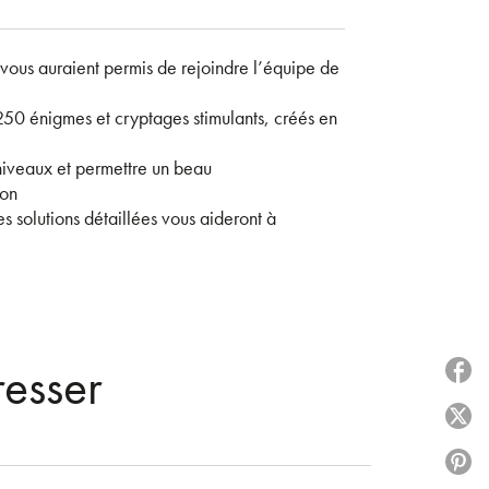
ous auraient permis de rejoindre l’équipe de
250 énigmes et cryptages stimulants, créés en
 niveaux et permettre un beau
ion
s solutions détaillées vous aideront à
resser
P
P
P