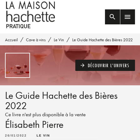
MENU
RECHERCHE
CONTENU
search
menu
PIED DE PAGE
/
/
/
Accueil
Cave à vins
Le Vin
Le Guide Hachette des Bières 2022
DÉCOUVRIR L'UNIVERS
arrow_forward
Le Guide Hachette des Bières
2022
Ce livre n'est plus disponible à la vente
Élisabeth Pierre
26/01/2022
LE VIN