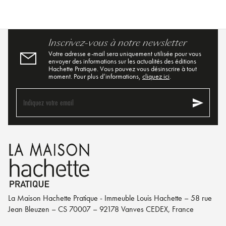
Inscrivez-vous à notre newsletter
Votre adresse e-mail sera uniquement utilisée pour vous
envoyer des informations sur les actualités des éditions
Hachette Pratique. Vous pouvez vous désinscrire à tout
moment. Pour plus d’informations,
cliquez ici
.
send
Indiquez votre email
La Maison Hachette Pratique - Immeuble Louis Hachette – 58 rue
Jean Bleuzen – CS 70007 – 92178 Vanves CEDEX, France