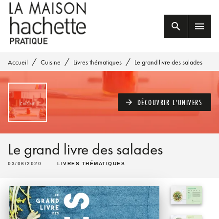
MENU
RECHERCHE
CONTENU
search
menu
PIED DE PAGE
/
/
/
Accueil
Cuisine
Livres thématiques
Le grand livre des salades
DÉCOUVRIR L'UNIVERS
arrow_forward
Le grand livre des salades
03/06/2020
LIVRES THÉMATIQUES