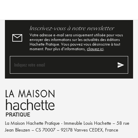
Inscrivez-vous à notre newsletter
Votre adresse e-mail sera uniquement utilisée pour vous
envoyer des informations sur les actualités des éditions
Hachette Pratique. Vous pouvez vous désinscrire à tout
moment. Pour plus d’informations,
cliquez ici
.
send
Indiquez votre email
La Maison Hachette Pratique - Immeuble Louis Hachette – 58 rue
Jean Bleuzen – CS 70007 – 92178 Vanves CEDEX, France