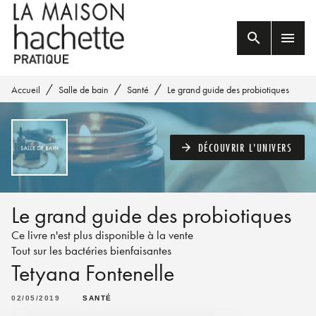
MENU
RECHERCHE
CONTENU
search
menu
PIED DE PAGE
/
/
/
Accueil
Salle de bain
Santé
Le grand guide des probiotiques
DÉCOUVRIR L'UNIVERS
arrow_forward
Le grand guide des probiotiques
Ce livre n'est plus disponible à la vente
Tout sur les bactéries bienfaisantes
Tetyana Fontenelle
02/05/2019
SANTÉ