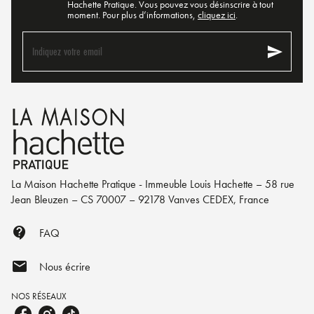
Hachette Pratique. Vous pouvez vous désinscrire à tout
moment. Pour plus d’informations,
cliquez ici
.
send
Indiquez votre email
La Maison Hachette Pratique - Immeuble Louis Hachette – 58 rue
Jean Bleuzen – CS 70007 – 92178 Vanves CEDEX, France
contact_support
FAQ
mail
Nous écrire
NOS RÉSEAUX