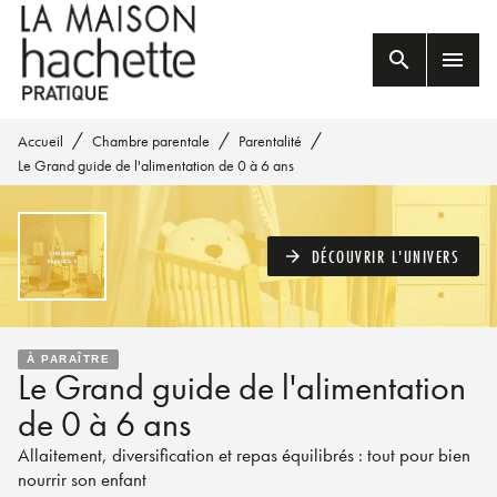
MENU
RECHERCHE
CONTENU
search
menu
PIED DE PAGE
/
/
/
Accueil
Chambre parentale
Parentalité
Le Grand guide de l'alimentation de 0 à 6 ans
DÉCOUVRIR L'UNIVERS
arrow_forward
À PARAÎTRE
Le Grand guide de l'alimentation
de 0 à 6 ans
Allaitement, diversification et repas équilibrés : tout pour bien
nourrir son enfant