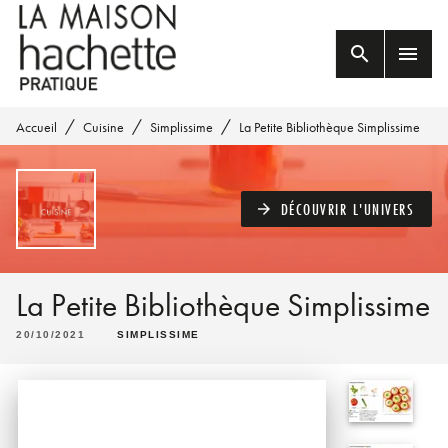
MENU
RECHERCHE
CONTENU
search
menu
PIED DE PAGE
/
/
/
Accueil
Cuisine
Simplissime
La Petite Bibliothèque Simplissime
DÉCOUVRIR L'UNIVERS
arrow_forward
La Petite Bibliothèque Simplissime
20/10/2021
SIMPLISSIME