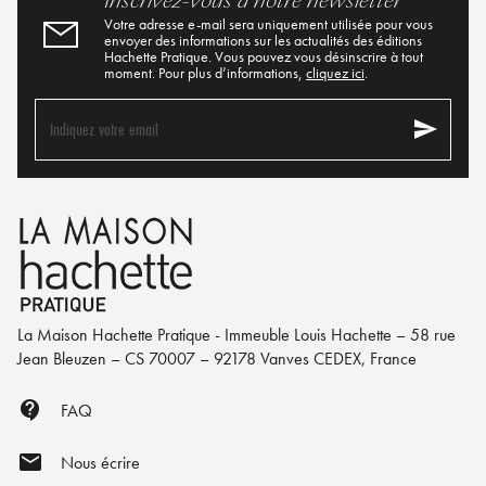
Inscrivez-vous à notre newsletter
Votre adresse e-mail sera uniquement utilisée pour vous
envoyer des informations sur les actualités des éditions
Hachette Pratique. Vous pouvez vous désinscrire à tout
moment. Pour plus d’informations,
cliquez ici
.
send
Indiquez votre email
La Maison Hachette Pratique - Immeuble Louis Hachette – 58 rue
Jean Bleuzen – CS 70007 – 92178 Vanves CEDEX, France
contact_support
FAQ
mail
Nous écrire