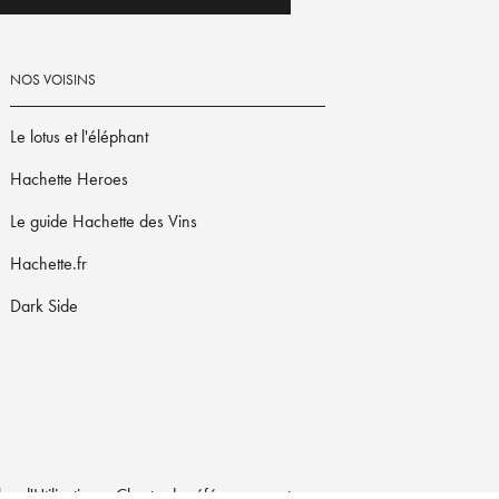
NOS VOISINS
Le lotus et l'éléphant
Hachette Heroes
Le guide Hachette des Vins
Hachette.fr
Dark Side
s d'Utilisation
Charte de référencement