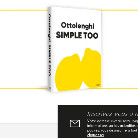
Inscrivez-vous à 
Votre adresse e-mail sera uni
informations sur les actualités
pouvez vous désinscrire à tout
cliquez ici
.