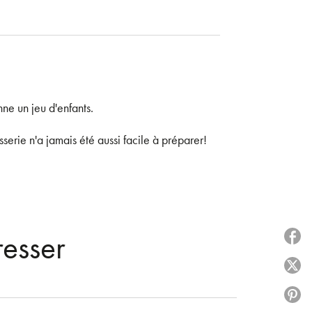
ne un jeu d'enfants.
erie n'a jamais été aussi facile à préparer!
resser
P
P
P