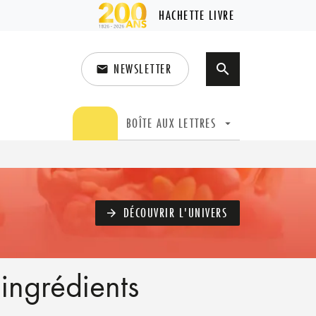
HACHETTE LIVRE
NEWSLETTER
search
email
search
BOÎTE AUX LETTRES
arrow_drop_down
DÉCOUVRIR L'UNIVERS
arrow_forward
 ingrédients