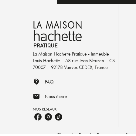
La Maison Hachette Pratique - Immeuble
Louis Hachette – 58 rue Jean Bleuzen – CS
70007 – 92178 Vanves CEDEX, France
contact_support
FAQ
mail
Nous écrire
NOS RÉSEAUX
Charte des Données Personnelles
Param