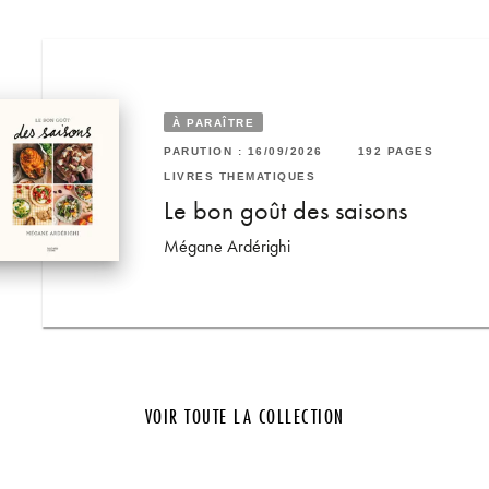
À PARAÎTRE
92 PAGES
RUTION : 04/02/2026
176 PAGES
PARUTION : 16/09/2026
192 PAGES
VRES THÉMATIQUES
LIVRES THÉMATIQUES
ourmand
isine de Turquie
Le bon goût des saisons
gül Firat Goncu
Mégane Ardérighi
VOIR TOUTE LA COLLECTION