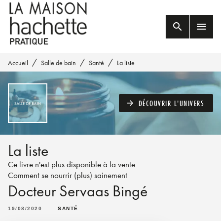
MENU
RECHERCHE
CONTENU
search
menu
PIED DE PAGE
/
/
/
Accueil
Salle de bain
Santé
La liste
DÉCOUVRIR L'UNIVERS
arrow_forward
La liste
Ce livre n'est plus disponible à la vente
Comment se nourrir (plus) sainement
Docteur Servaas Bingé
19/08/2020
SANTÉ