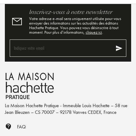
Inscrivez-vous à notre newsletter
Votre adresse e-mail sera uniquement utilisée pour vous
envoyer des informations sur les actualités des éditions
Hachette Pratique. Vous pouvez vous désinscrire à tout
moment. Pour plus d’informations,
cliquez ici
.
send
Indiquez votre email
La Maison Hachette Pratique - Immeuble Louis Hachette – 58 rue
Jean Bleuzen – CS 70007 – 92178 Vanves CEDEX, France
contact_support
FAQ