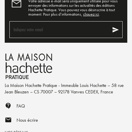
Votre adresse e-mail sera uniquement utilisée pour vous
envoyer des informations sur les actualités des éditions
Hachette Pratique. Vous pouvez vous désinscrire à tout
moment. Pour plus d’informations,
cliquez ici
.
send
Indiquez votre email
La Maison Hachette Pratique - Immeuble Louis Hachette – 58 rue
Jean Bleuzen – CS 70007 – 92178 Vanves CEDEX, France
contact_support
FAQ
mail
Nous écrire