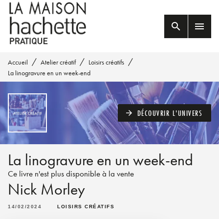
MENU
RECHERCHE
CONTENU
search
menu
PIED DE PAGE
/
/
/
Accueil
Atelier créatif
Loisirs créatifs
La linogravure en un week-end
DÉCOUVRIR L'UNIVERS
arrow_forward
La linogravure en un week-end
Ce livre n'est plus disponible à la vente
Nick Morley
14/02/2024
LOISIRS CRÉATIFS