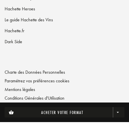
Hachette Heroes
Le guide Hachette des Vins
Hachette.fr
Dark Side
Charte des Données Personnelles
Paramétrez vos préférences cookies
Mentions légales
Conditions Générales d'Utilisation
Charte de référencement
ACHETER VOTRE FORMAT
shopping_basket
arrow_drop_down