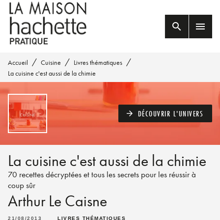
MENU
RECHERCHE
CONTENU
search
menu
PIED DE PAGE
/
/
/
Accueil
Cuisine
Livres thématiques
La cuisine c'est aussi de la chimie
DÉCOUVRIR L'UNIVERS
arrow_forward
La cuisine c'est aussi de la chimie
70 recettes décryptées et tous les secrets pour les réussir à
coup sûr
Arthur Le Caisne
21/08/2013
LIVRES THÉMATIQUES