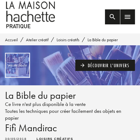
MENU
RECHERCHE
CONTENU
search
menu
PIED DE PAGE
/
/
/
Accueil
Atelier créatif
Loisirs créatifs
La Bible du papier
DÉCOUVRIR L'UNIVERS
arrow_forward
La Bible du papier
Ce livre n'est plus disponible à la vente
Toutes les techniques pour créer facilement des objets en
papier
Fifi Mandirac
30/05/2018
LOISIRS CRÉATIFS