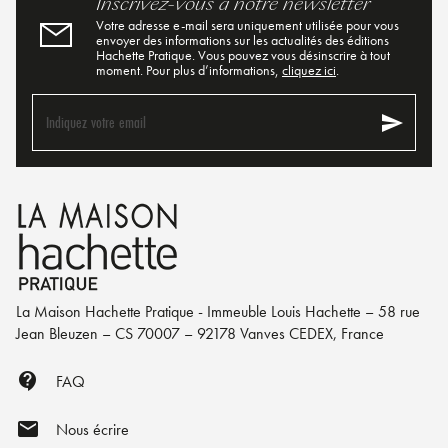
Inscrivez-vous à notre newsletter
Votre adresse e-mail sera uniquement utilisée pour vous
envoyer des informations sur les actualités des éditions
Hachette Pratique. Vous pouvez vous désinscrire à tout
moment. Pour plus d’informations,
cliquez ici
.
send
Indiquez votre email
La Maison Hachette Pratique - Immeuble Louis Hachette – 58 rue
Jean Bleuzen – CS 70007 – 92178 Vanves CEDEX, France
contact_support
FAQ
mail
Nous écrire