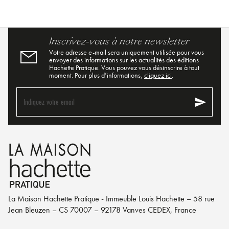
Inscrivez-vous à notre newsletter
Votre adresse e-mail sera uniquement utilisée pour vous
envoyer des informations sur les actualités des éditions
Hachette Pratique. Vous pouvez vous désinscrire à tout
moment. Pour plus d’informations,
cliquez ici
.
send
Indiquez votre email
La Maison Hachette Pratique - Immeuble Louis Hachette – 58 rue
Jean Bleuzen – CS 70007 – 92178 Vanves CEDEX, France