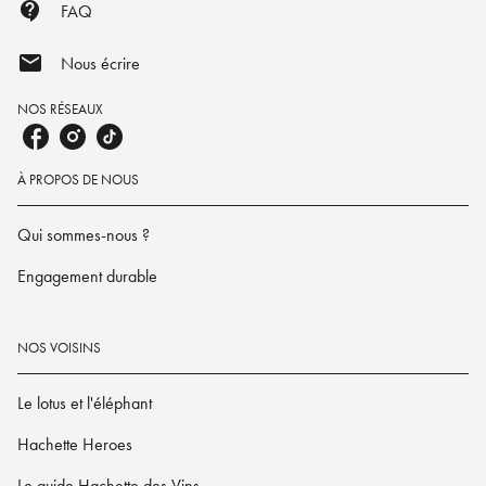
contact_support
FAQ
mail
Nous écrire
NOS RÉSEAUX
À PROPOS DE NOUS
Qui sommes-nous ?
Engagement durable
NOS VOISINS
Le lotus et l'éléphant
Hachette Heroes
Le guide Hachette des Vins