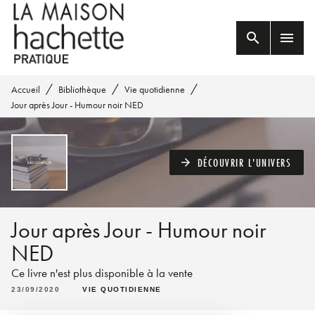
MENU
RECHERCHE
CONTENU
search
menu
PIED DE PAGE
/
/
/
Accueil
Bibliothèque
Vie quotidienne
Jour après Jour - Humour noir NED
DÉCOUVRIR L'UNIVERS
arrow_forward
Jour après Jour - Humour noir
NED
Ce livre n'est plus disponible à la vente
23/09/2020
VIE QUOTIDIENNE