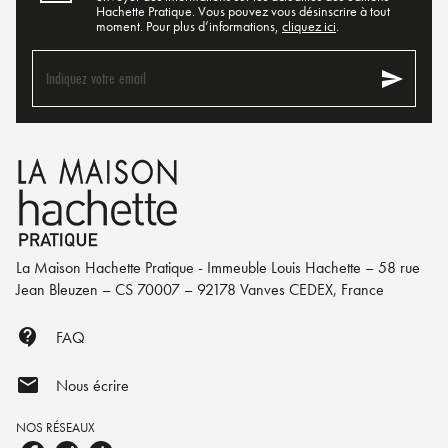
Hachette Pratique. Vous pouvez vous désinscrire à tout
moment. Pour plus d’informations,
cliquez ici
.
send
Indiquez votre email
La Maison Hachette Pratique - Immeuble Louis Hachette – 58 rue
Jean Bleuzen – CS 70007 – 92178 Vanves CEDEX, France
contact_support
FAQ
mail
Nous écrire
NOS RÉSEAUX