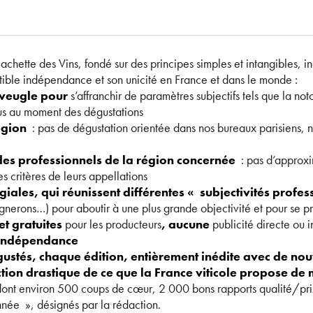
hette des Vins, fondé sur des principes simples et intangibles, i
ctible indépendance et son unicité en France et dans le monde :
aveugle pour
s’affranchir de paramètres subjectifs tels que la not
nus au moment des dégustations
égion
: pas de dégustation orientée dans nos bureaux parisiens, ni
des professionnels de la région concernée
: pas d’approxi
es critères de leurs appellations
giales, qui réunissent différentes « subjectivités profe
gnerons…) pour aboutir à une plus grande objectivité et pour se p
et gratuites
pour les producteurs
, aucune
publicité directe ou i
 indépendance
gustés, chaque édition, entièrement inédite avec de no
tion drastique de ce que la France viticole propose de 
 dont environ 500 coups de cœur, 2 000 bons rapports qualité/prix 
nnée », désignés par la rédaction.