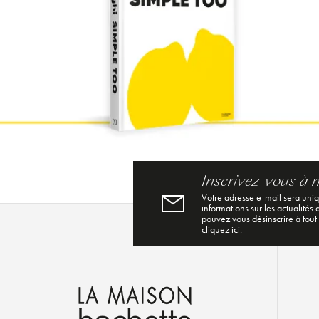
Inscrivez-vous à 
Votre adresse e-mail sera uni
informations sur les actualités
pouvez vous désinscrire à tout
cliquez ici
.