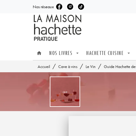
Nos réseaux
MENU
RECHERCHE
CONTENU
NOS LIVRES
HACHETTE CUISINE
home
arrow_drop_down
arrow_drop_down
/
/
/
Accueil
Cave à vins
Le Vin
Guide Hachette de