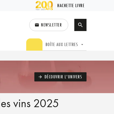
HACHETTE LIVRE
NEWSLETTER
search
email
search
BOÎTE AUX LETTRES
arrow_drop_down
DÉCOUVRIR L'UNIVERS
arrow_forward
es vins 2025