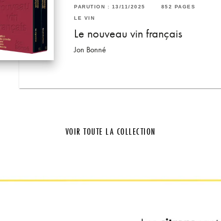
RUTION : 02/11/2022
320 PAGES
60 PAGES
PARUTION : 13/11/2025
852 PAGES
 VIN
LE VIN
a cave en 300 vins
Le nouveau vin français
ivier Bompas
Jon Bonné
trice Mialon
VOIR TOUTE LA COLLECTION