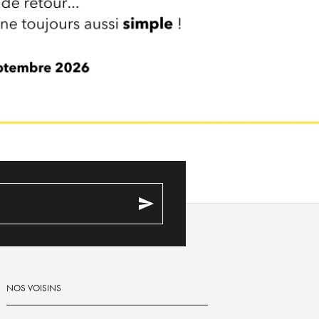
send
NOS VOISINS