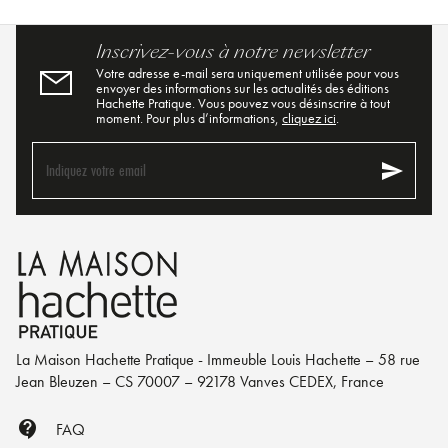
Inscrivez-vous à notre newsletter
Votre adresse e-mail sera uniquement utilisée pour vous
envoyer des informations sur les actualités des éditions
Hachette Pratique. Vous pouvez vous désinscrire à tout
moment. Pour plus d’informations,
cliquez ici
.
send
Indiquez votre email
La Maison Hachette Pratique - Immeuble Louis Hachette – 58 rue
Jean Bleuzen – CS 70007 – 92178 Vanves CEDEX, France
contact_support
FAQ