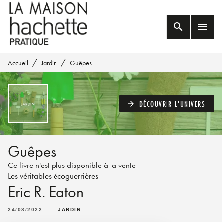
MENU
RECHERCHE
CONTENU
search
menu
PIED DE PAGE
/
/
Accueil
Jardin
Guêpes
DÉCOUVRIR L'UNIVERS
arrow_forward
Guêpes
Ce livre n'est plus disponible à la vente
Les véritables écoguerrières
Eric R. Eaton
24/08/2022
JARDIN