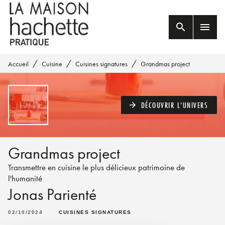
MENU
RECHERCHE
CONTENU
search
menu
PIED DE PAGE
/
/
/
Accueil
Cuisine
Cuisines signatures
Grandmas project
DÉCOUVRIR L'UNIVERS
arrow_forward
Grandmas project
Transmettre en cuisine le plus délicieux patrimoine de
l'humanité
Jonas Parienté
02/10/2024
CUISINES SIGNATURES