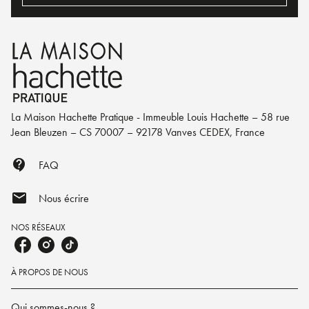
La Maison Hachette Pratique - Immeuble Louis Hachette – 58 rue
Jean Bleuzen – CS 70007 – 92178 Vanves CEDEX, France
contact_support
FAQ
mail
Nous écrire
NOS RÉSEAUX
À PROPOS DE NOUS
Qui sommes-nous ?