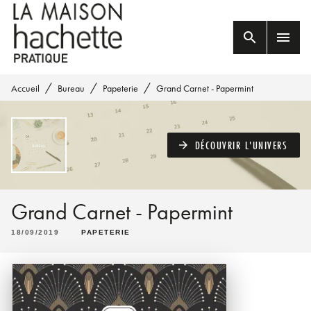
MENU
RECHERCHE
CONTENU
search
menu
PIED DE PAGE
/
/
/
Accueil
Bureau
Papeterie
Grand Carnet - Papermint
DÉCOUVRIR L'UNIVERS
arrow_forward
Grand Carnet - Papermint
18/09/2019
PAPETERIE