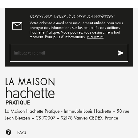
Inscrivez-vous à notre newsletter
Votre adresse e-mail sera uniquement utilisée pour vous
envoyer des informations sur les actualités des éditions
Hachette Pratique. Vous pouvez vous désinscrire à tout
moment. Pour plus d’informations,
cliquez ici
.
send
Indiquez votre email
La Maison Hachette Pratique - Immeuble Louis Hachette – 58 rue
Jean Bleuzen – CS 70007 – 92178 Vanves CEDEX, France
contact_support
FAQ