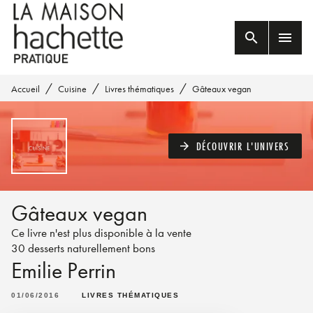
MENU
RECHERCHE
CONTENU
search
menu
PIED DE PAGE
/
/
/
Accueil
Cuisine
Livres thématiques
Gâteaux vegan
DÉCOUVRIR L'UNIVERS
arrow_forward
Gâteaux vegan
Ce livre n'est plus disponible à la vente
30 desserts naturellement bons
Emilie Perrin
01/06/2016
LIVRES THÉMATIQUES