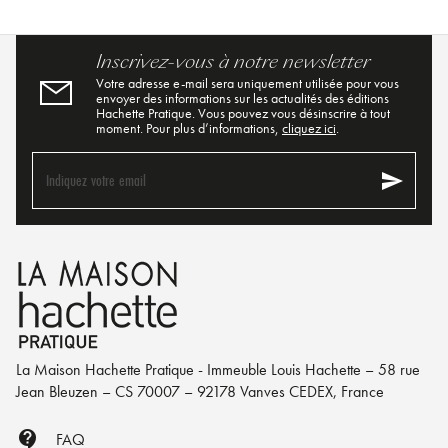
Inscrivez-vous à notre newsletter
Votre adresse e-mail sera uniquement utilisée pour vous
envoyer des informations sur les actualités des éditions
Hachette Pratique. Vous pouvez vous désinscrire à tout
moment. Pour plus d’informations,
cliquez ici
.
send
Indiquez votre email
La Maison Hachette Pratique - Immeuble Louis Hachette – 58 rue
Jean Bleuzen – CS 70007 – 92178 Vanves CEDEX, France
contact_support
FAQ