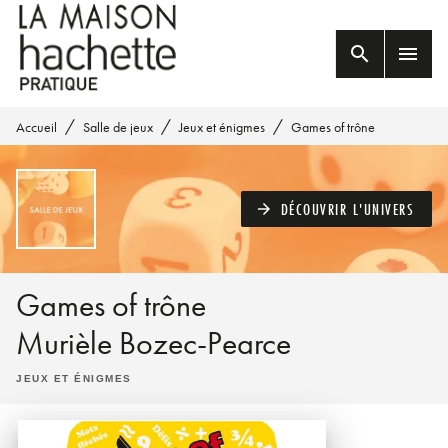
MENU
RECHERCHE
CONTENU
search
menu
PIED DE PAGE
/
/
/
Accueil
Salle de jeux
Jeux et énigmes
Games of trône
DÉCOUVRIR L'UNIVERS
arrow_forward
Games of trône
Murièle Bozec-Pearce
JEUX ET ÉNIGMES