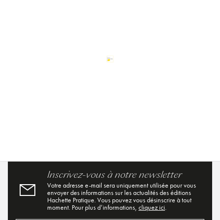
Inscrivez-vous à notre newsletter
Votre adresse e-mail sera uniquement utilisée pour vous
envoyer des informations sur les actualités des éditions
Hachette Pratique. Vous pouvez vous désinscrire à tout
moment. Pour plus d’informations,
cliquez ici
.