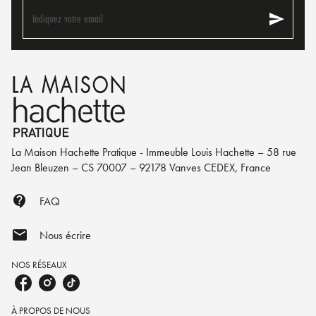
send
Indiquez votre email
La Maison Hachette Pratique - Immeuble Louis Hachette – 58 rue
Jean Bleuzen – CS 70007 – 92178 Vanves CEDEX, France
contact_support
FAQ
mail
Nous écrire
NOS RÉSEAUX
À PROPOS DE NOUS