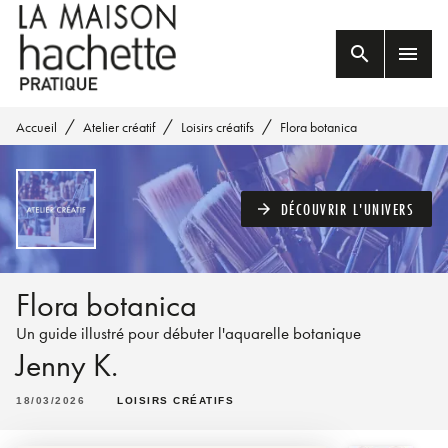
MENU
RECHERCHE
CONTENU
search
menu
PIED DE PAGE
/
/
/
Accueil
Atelier créatif
Loisirs créatifs
Flora botanica
DÉCOUVRIR L'UNIVERS
arrow_forward
Flora botanica
Un guide illustré pour débuter l'aquarelle botanique
Jenny K.
18/03/2026
LOISIRS CRÉATIFS