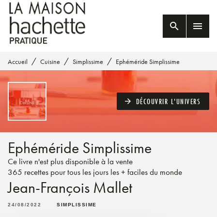
MENU
RECHERCHE
CONTENU
search
menu
PIED DE PAGE
/
/
/
Accueil
Cuisine
Simplissime
Ephéméride Simplissime
DÉCOUVRIR L'UNIVERS
arrow_forward
Ephéméride Simplissime
Ce livre n'est plus disponible à la vente
365 recettes pour tous les jours les + faciles du monde
Jean-François Mallet
24/08/2022
SIMPLISSIME