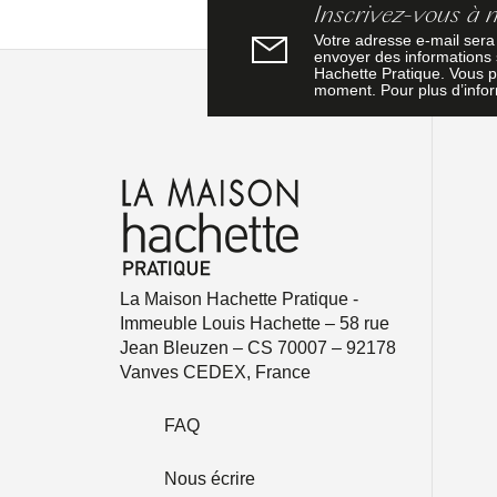
Inscrivez-vous à 
Votre adresse e-mail sera
envoyer des informations s
Hachette Pratique. Vous p
moment. Pour plus d’info
La Maison Hachette Pratique -
Immeuble Louis Hachette – 58 rue
Jean Bleuzen – CS 70007 – 92178
Vanves CEDEX, France
FAQ
Nous écrire