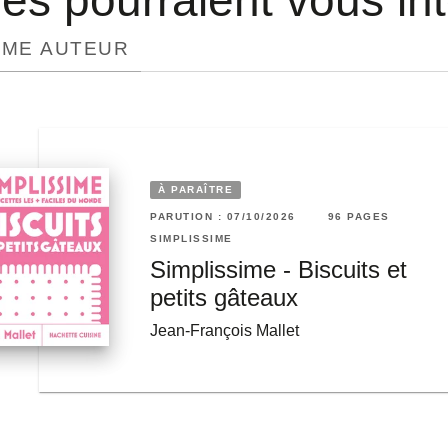
res pourraient vous in
ÊME AUTEUR
À PARAÎTRE
6 PAGES
PARUTION : 07/10/2026
96 PAGES
RUTION : 06/05/2026
96 PAGES
SIMPLISSIME
MPLISSIME
ches et
Simplissime - Biscuits et
implissime - Apéros
petits gâteaux
an-François Mallet
Jean-François Mallet