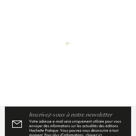
Inscrivez-vous à notre newsletter
Votre adresse e-mail sera uniquement utilisée pour vous
envoyer des informations sur les actualités des éditions
Hachette Pratique. Vous pouvez vous désinscrire à tout
moment. Pour plus d’informations,
cliquez ici
.