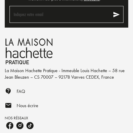
send
Indiquez votre email
La Maison Hachette Pratique - Immeuble Louis Hachette – 58 rue
Jean Bleuzen – CS 70007 – 92178 Vanves CEDEX, France
contact_support
FAQ
mail
Nous écrire
NOS RÉSEAUX