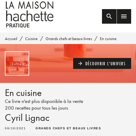
MENU
RECHERCHE
CONTENU
search
menu
PIED DE PAGE
/
/
/
Accueil
Cuisine
Grands chefs et beaux livres
En cuisine
DÉCOUVRIR L'UNIVERS
arrow_forward
En cuisine
Ce livre n'est plus disponible à la vente
200 recettes pour tous les jours
Cyril Lignac
06/10/2021
GRANDS CHEFS ET BEAUX LIVRES