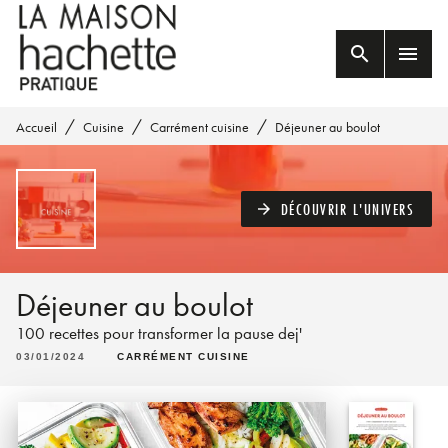
MENU
RECHERCHE
CONTENU
search
menu
PIED DE PAGE
/
/
/
Accueil
Cuisine
Carrément cuisine
Déjeuner au boulot
DÉCOUVRIR L'UNIVERS
arrow_forward
Déjeuner au boulot
100 recettes pour transformer la pause dej'
03/01/2024
CARRÉMENT CUISINE