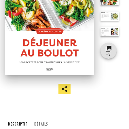
collections
+
3
DESCRIPTIF
DÉTAILS