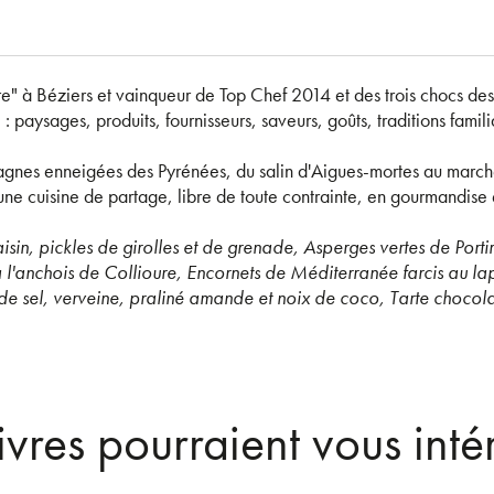
re" à Béziers et vainqueur de Top Chef 2014 et des trois chocs de
 : paysages, produits, fournisseurs, saveurs, goûts, traditions familia
nes enneigées des Pyrénées, du salin d'Aigues-mortes au marché d
 une cuisine de partage, libre de toute contrainte, en gourmandis
raisin, pickles de girolles et de grenade, Asperges vertes de Por
 l'anchois de Collioure, Encornets de Méditerranée farcis au lapi
e sel, verveine, praliné amande et noix de coco, Tarte chocolat
ivres pourraient vous inté