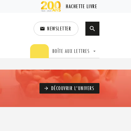
HACHETTE LIVRE
NEWSLETTER
search
email
search
BOÎTE AUX LETTRES
arrow_drop_down
DÉCOUVRIR L'UNIVERS
arrow_forward