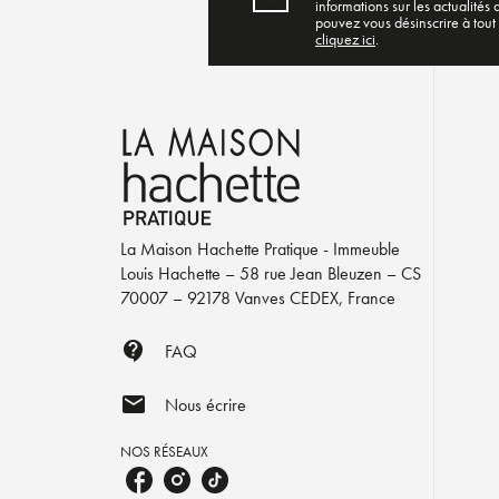
informations sur les actualités
pouvez vous désinscrire à tout
cliquez ici
.
La Maison Hachette Pratique - Immeuble
Louis Hachette – 58 rue Jean Bleuzen – CS
70007 – 92178 Vanves CEDEX, France
contact_support
FAQ
mail
Nous écrire
NOS RÉSEAUX