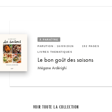
À PARAÎTRE
92 PAGES
RUTION : 04/02/2026
176 PAGES
PARUTION : 16/09/2026
192 PAGES
VRES THÉMATIQUES
LIVRES THÉMATIQUES
ourmand
isine de Turquie
Le bon goût des saisons
gül Firat Goncu
Mégane Ardérighi
VOIR TOUTE LA COLLECTION