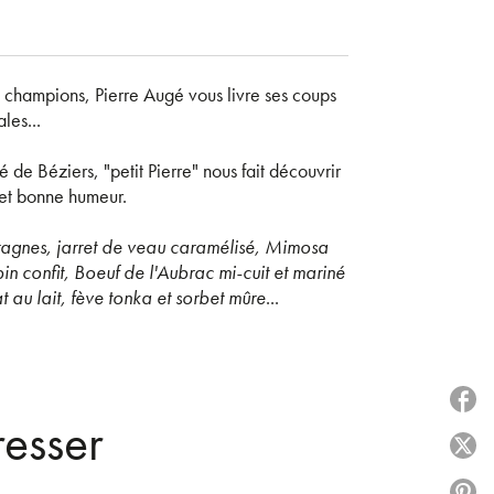
s champions, Pierre Augé vous livre ses coups
les...
e Béziers, "petit Pierre" nous fait découvrir
e et bonne humeur.
tiragnes, jarret de veau caramélisé, Mimosa
n confit, Boeuf de l'Aubrac mi-cuit et mariné
 au lait, fève tonka et sorbet mûre
...
P
resser
P
P